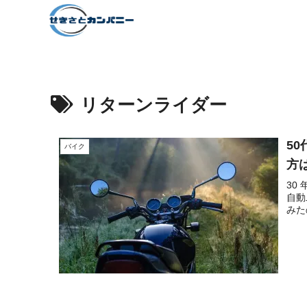
リターンライダー
5
バイク
方
30
自動
みた