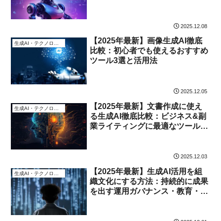
気に作れる動画生成AIツール3選
2025.12.08
【2025年最新】画像生成AI徹底
生成AI・テクノロジー
比較：初心者でも使えるおすすめ
ツール3選と活用法
2025.12.05
【2025年最新】文書作成に使え
生成AI・テクノロジー
る生成AI徹底比較：ビジネス&副
業ライティングに最適なツール選
び！
2025.12.03
【2025年最新】生成AI活用を組
生成AI・テクノロジー
織文化にする方法：持続的に成果
を出す運用ガバナンス・教育・推
進体制