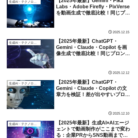
【2025年最新】Gemini・Pika
生成AI・テクノロジー
Labs・Adobe Firefly・PixVerse
を動画生成で徹底比較！同じプロ
ンプトでわかるAI動画の表現力の
差とは？
2025.12.15
【2025年最新】ChatGPT・
生成AI・テクノロジー
Gemini・Claude・Copilot を画
像生成で徹底比較！同じプロンプ
トでわかるAI画像の実力差とは？
2025.12.12
【2025年最新】ChatGPT・
生成AI・テクノロジー
Gemini・Claude・Copilot の文
章力を検証！差が出やすいプロン
プトで4つのAIを比較レビュー
2025.12.10
【2025年最新】生成AI×AIエージ
生成AI・テクノロジー
ェントで動画制作がここまで変わ
る：企業PRからSNS動画まで一