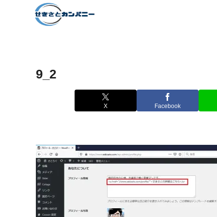
9_2
X
Facebook