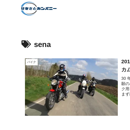
sena
2
バイク
カ
30
願の
ク用
まず
調べ